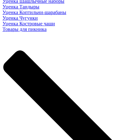
Уценка Шашлычные наборы
Уценка Тандыры
Уценка Коптильни-шарабаны
Уценка Чугунки
Уценка Костровые чаши
Товары для пикника