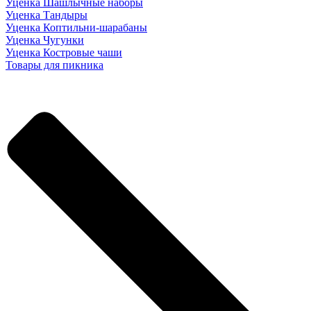
Уценка Шашлычные наборы
Уценка Тандыры
Уценка Коптильни-шарабаны
Уценка Чугунки
Уценка Костровые чаши
Товары для пикника