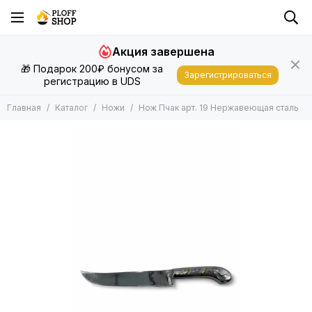
Ножи
Акция завершена
Все товары
🎁 Подарок 200₽ бонусом за
Узбекские Пчаки
Зарегистрироваться
регистрацию в UDS
Кизляр
Ножи из Дамаска
Главная
Каталог
Ножи
Нож Пчак арт. 19 Нержавеющая сталь
Складные ножи
Топоры