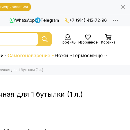
гистрироваться
WhatsApp
Telegram
+7 (914) 415-72-96
Профиль
Избранное
Корзина
ни
Самогоноварение
Ножи
Термосы
Ещё
чная для 1 бутылки (1 л.)
ая для 1 бутылки (1 л.)