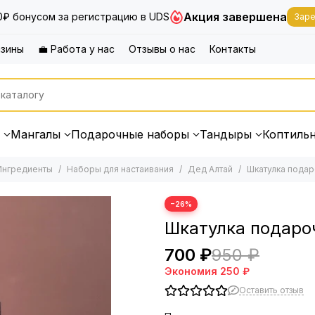
Акция завершена
0₽ бонусом за регистрацию в UDS
Заре
азины
💼 Работа у нас
Отзывы о нас
Контакты
Мангалы
Подарочные наборы
Тандыры
Коптиль
Ингредиенты
Наборы для настаивания
Дед Алтай
Шкатулка подаро
−26%
Шкатулка подарочн
700 ₽
950 ₽
Экономия
250 ₽
Оставить отзыв