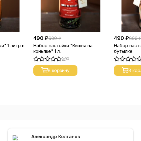
490 ₽
490 ₽
600 ₽
600 
и" 1 литр в
Набор настойки "Вишня на
Набор насто
коньяке" 1 л.
бутылке
0
В корзину
В кор
Александр Колганов