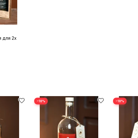
 для 2х
−18%
−18%