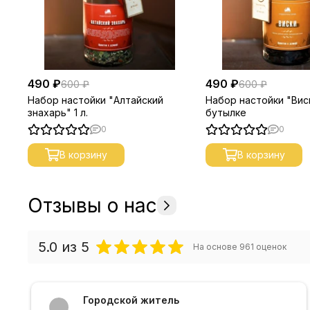
490 ₽
490 ₽
600 ₽
600 ₽
Набор настойки "Алтайский
Набор настойки "Виск
знахарь" 1 л.
бутылке
0
0
В корзину
В корзину
Отзывы о нас
5.0
из 5
На основе
961
оценок
Городской житель