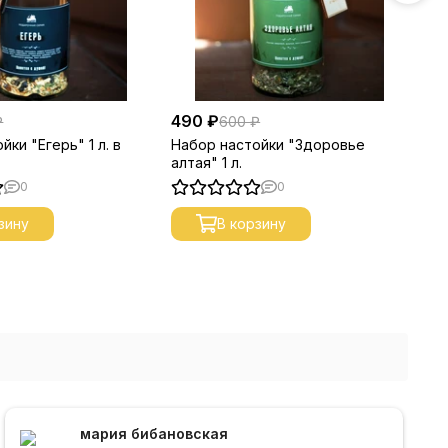
490 ₽
49
₽
600 ₽
йки "Егерь" 1 л. в
Набор настойки "Здоровье
На
алтая" 1 л.
ал
0
0
зину
В корзину
мария бибановская