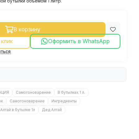
ой бутылки объемом 1 литр.
В корзину
 клик
Оформить в WhatsApp
ться
АЦИЯ
Самогоноварение
В бутылках 1 л.
ок
Самогоноварение
Ингредиенты
Алтай в бутылке 1л
Дед Алтай