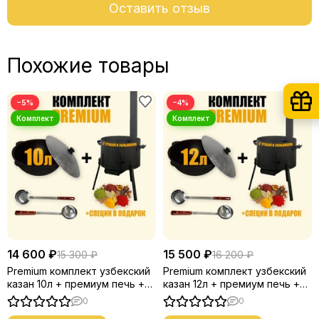
Оставить отзыв
Похожие товары
−5%
−4%
14 600 ₽
15 500 ₽
15 300 ₽
16 200 ₽
Premium комплект узбекский
Premium комплект узбекский
казан 10л + премиум печь +
казан 12л + премиум печь +
половник и шумовка
половник и шумовка
0
0