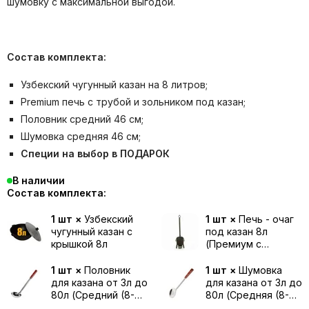
шумовку с максимальной выгодой.
Состав комплекта:
Узбекский чугунный казан на 8 литров;
Premium печь с трубой и зольником под казан;
Половник средний 46 см;
Шумовка средняя 46 см;
Специи на выбор в ПОДАРОК
В наличии
Состав комплекта:
1 шт ×
Узбекский
1 шт ×
Печь - очаг
чугунный казан с
под казан 8л
крышкой 8л
(Премиум с
дверцей, трубой и
зольником)
1 шт ×
Половник
1 шт ×
Шумовка
для казана от 3л до
для казана от 3л до
80л (Средний (8-
80л (Средняя (8-
12л) / 46 см)
12л) / 46 см)