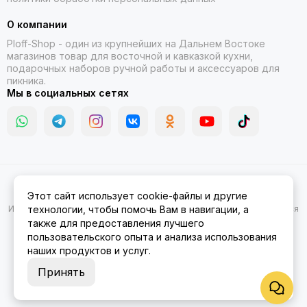
О компании
Ploff-Shop
- один из крупнейших на Дальнем Востоке
магазинов товар для восточной и кавказкой кухни,
подарочных наборов ручной работы и аксессуаров для
пикника.
Мы в социальных сетях
2026 © Казаны, мангалы, тандыры | Ploff Shop Комсомольск-на-
Этот сайт использует cookie-файлы и другие
Амуре.
Карта сайта
Информация на сайте носит ознакомительный характер и не является
технологии, чтобы помочь Вам в навигации, а
публичной офертой.
также для предоставления лучшего
пользовательского опыта и анализа использования
наших продуктов и услуг.
Принять