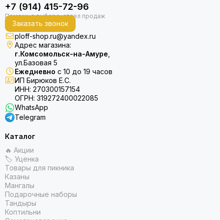
+7 (914) 415-72-96
Заказать звонок
ploff-shop.ru@yandex.ru
Адрес магазина:
г.Комсомольск-на-Амуре
,
ул.Базовая 5
Ежедневно
с 10 до 19 часов
ИП Бирюков Е.С.
ИНН: 270300157154
ОГРН: 319272400022085
WhatsApp
Telegram
Каталог
🔥 Акции
🏷 Уценка
Товары для пикника
Казаны
Мангалы
Подарочные наборы
Тандыры
Коптильни