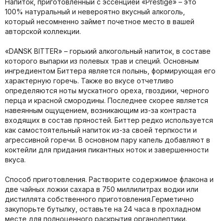
Напиток, приготовленный с эссенцией «Prestige» – это
100% натуральный и невероятно вкусный алкоголь,
который несомненно займет почетное место в вашей
авторской коллекции.
«DANSK BITTER» – горький алкогольный напиток, в составе
которого выпарки из полевых трав и специй. Основным
ингредиентом Биттера является полынь, формирующая его
характерную горечь. Также во вкусе отчетливо
определяются ноты мускатного ореха, гвоздики, черного
перца и красной смородины. Последнее скорее является
навеянным ощущением, возникающим из-за контраста
входящих в состав пряностей. Биттер редко используется
как самостоятельный напиток из-за своей терпкости и
агрессивной горечи. В основном пару капель добавляют в
коктейли для придания пикантных ноток и завершенности
вкуса.
Способ приготовления. Растворите содержимое флакона и
две чайных ложки сахара в 750 миллилитрах водки или
дистиллята собственного приготовления.Герметично
закупорьте бутылку, оставьте на 24 часа в прохладном
месте для полноценного раскрытия органолептики.