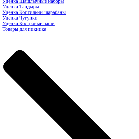
Уценка Шашлычные наборы
Уценка Тандыры
Уценка Коптильни-шарабаны
Уценка Чугунки
Уценка Костровые чаши
Товары для пикника