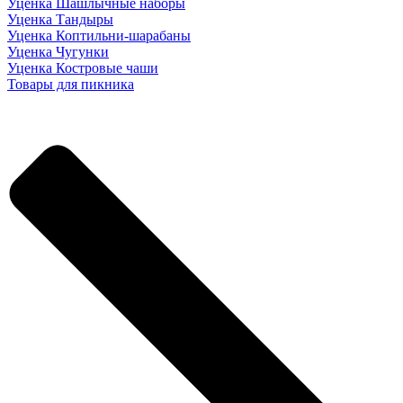
Уценка Шашлычные наборы
Уценка Тандыры
Уценка Коптильни-шарабаны
Уценка Чугунки
Уценка Костровые чаши
Товары для пикника