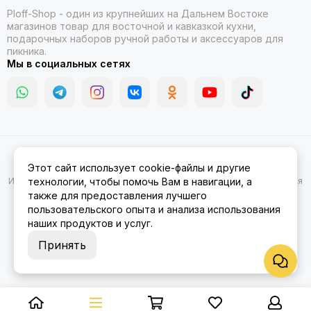
Ploff-Shop
- один из крупнейших на Дальнем Востоке
магазинов товар для восточной и кавказкой кухни,
подарочных наборов ручной работы и аксессуаров для
пикника.
Мы в социальных сетях
2026 © Казаны, мангалы, тандыры | Ploff Shop Комсомольск-на-
Этот сайт использует cookie-файлы и другие
Амуре.
Карта сайта
Информация на сайте носит ознакомительный характер и не является
технологии, чтобы помочь Вам в навигации, а
публичной офертой.
также для предоставления лучшего
пользовательского опыта и анализа использования
наших продуктов и услуг.
Принять