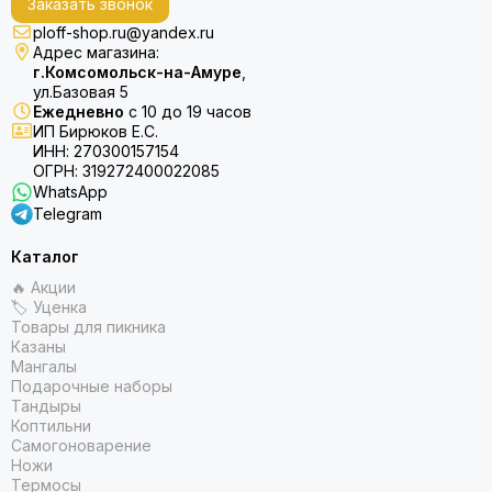
Заказать звонок
ploff-shop.ru@yandex.ru
Адрес магазина:
г.Комсомольск-на-Амуре
,
ул.Базовая 5
Ежедневно
с 10 до 19 часов
ИП Бирюков Е.С.
ИНН: 270300157154
ОГРН: 319272400022085
WhatsApp
Telegram
Каталог
🔥 Акции
🏷 Уценка
Товары для пикника
Казаны
Мангалы
Подарочные наборы
Тандыры
Коптильни
Самогоноварение
Ножи
Термосы