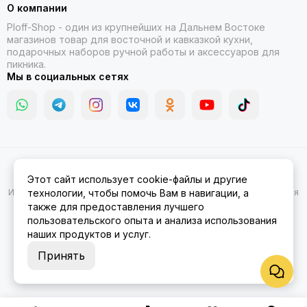
О компании
Ploff-Shop
- один из крупнейших на Дальнем Востоке
магазинов товар для восточной и кавказкой кухни,
подарочных наборов ручной работы и аксессуаров для
пикника.
Мы в социальных сетях
2026 © Казаны, мангалы, тандыры | Ploff Shop Комсомольск-на-
Этот сайт использует cookie-файлы и другие
Амуре.
Карта сайта
Информация на сайте носит ознакомительный характер и не является
технологии, чтобы помочь Вам в навигации, а
публичной офертой.
также для предоставления лучшего
пользовательского опыта и анализа использования
наших продуктов и услуг.
Принять