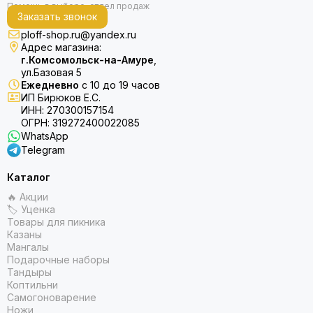
Заказать звонок
ploff-shop.ru@yandex.ru
Адрес магазина:
г.Комсомольск-на-Амуре
,
ул.Базовая 5
Ежедневно
с 10 до 19 часов
ИП Бирюков Е.С.
ИНН: 270300157154
ОГРН: 319272400022085
WhatsApp
Telegram
Каталог
🔥 Акции
🏷 Уценка
Товары для пикника
Казаны
Мангалы
Подарочные наборы
Тандыры
Коптильни
Самогоноварение
Ножи