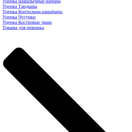
Уценка Шашлычные наборы
Уценка Тандыры
Уценка Коптильни-шарабаны
Уценка Чугунки
Уценка Костровые чаши
Товары для пикника