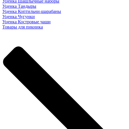
Уценка Шашлычные наборы
Уценка Тандыры
Уценка Коптильни-шарабаны
Уценка Чугунки
Уценка Костровые чаши
Товары для пикника