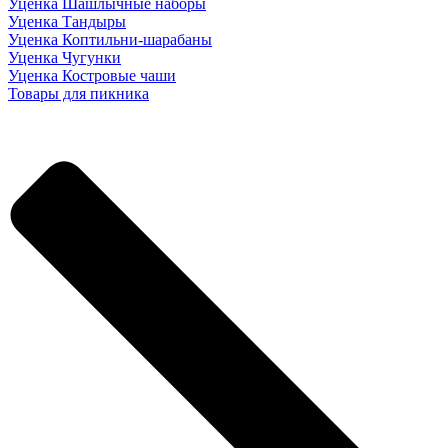
Уценка Шашлычные наборы
Уценка Тандыры
Уценка Коптильни-шарабаны
Уценка Чугунки
Уценка Костровые чаши
Товары для пикника