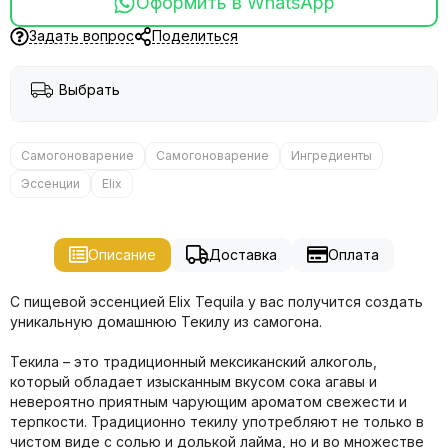
Оформить в WhatsApp
Задать вопрос
Поделиться
Выбрать
Самогоноварение
Самогоноварение
Ингредиенты
Эссенции
Elix
Описание
Доставка
Оплата
С пищевой эссенцией Elix Tequila у вас получится создать
уникальную домашнюю Текилу из самогона.
Текила – это традиционный мексиканский алкоголь,
который обладает изысканным вкусом сока агавы и
невероятно приятным чарующим ароматом свежести и
терпкости. Традиционно текилу употребляют не только в
чистом виде с солью и долькой лайма, но и во множестве