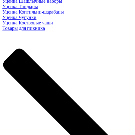
Уценка Шашлычные наборы
Уценка Тандыры
Уценка Коптильни-шарабаны
Уценка Чугунки
Уценка Костровые чаши
Товары для пикника