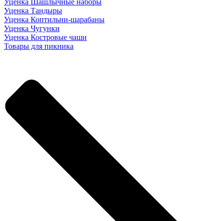
Уценка Шашлычные наборы
Уценка Тандыры
Уценка Коптильни-шарабаны
Уценка Чугунки
Уценка Костровые чаши
Товары для пикника