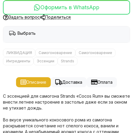
Оформить в WhatsApp
Задать вопрос
Поделиться
Выбрать
ЛИКВИДАЦИЯ
Самогоноварение
Самогоноварение
Ингредиенты
Эссенции
Strands
Описание
Доставка
Оплата
С эссенцией для самогона Strands «Cocos Rum» вы сможете
внести летнее настроение в застолье даже если за окном
не утихает дождь.
Во вкусе уникального кокосового рома из самогона
раскрывается сочетание нот спелого кокоса, ванили и
карамели. А незабываемый аромат кокоса с оттенками