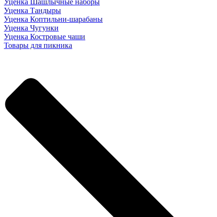
Уценка Шашлычные наборы
Уценка Тандыры
Уценка Коптильни-шарабаны
Уценка Чугунки
Уценка Костровые чаши
Товары для пикника