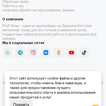
Обратная связь
Работа у нас
политики обработки персональных данных
О компании
Ploff-Shop
- один из крупнейших на Дальнем Востоке
магазинов товар для восточной и кавказкой кухни,
подарочных наборов ручной работы и аксессуаров для
пикника.
Мы в социальных сетях
2026 © Казаны, мангалы, тандыры | Ploff Shop Комсомольск-на-
Этот сайт использует cookie-файлы и другие
Амуре.
Карта сайта
Информация на сайте носит ознакомительный характер и не является
технологии, чтобы помочь Вам в навигации, а
публичной офертой.
также для предоставления лучшего
пользовательского опыта и анализа использования
наших продуктов и услуг.
Принять