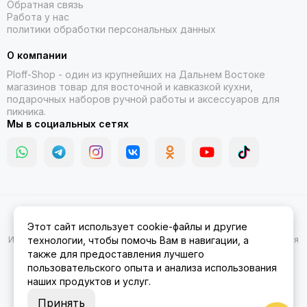
Обратная связь
Работа у нас
политики обработки персональных данных
О компании
Ploff-Shop
- один из крупнейших на Дальнем Востоке
магазинов товар для восточной и кавказкой кухни,
подарочных наборов ручной работы и аксессуаров для
пикника.
Мы в социальных сетях
2026 © Казаны, мангалы, тандыры | Ploff Shop Комсомольск-на-
Этот сайт использует cookie-файлы и другие
Амуре.
Карта сайта
Информация на сайте носит ознакомительный характер и не является
технологии, чтобы помочь Вам в навигации, а
публичной офертой.
также для предоставления лучшего
пользовательского опыта и анализа использования
наших продуктов и услуг.
Принять