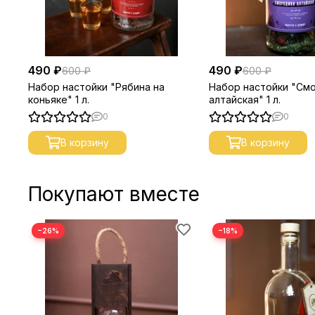
490 ₽
490 ₽
600 ₽
600 ₽
Набор настойки "Рябина на
Набор настойки "См
коньяке" 1 л.
алтайская" 1 л.
0
0
В корзину
В корзину
Покупают вместе
−26%
−18%