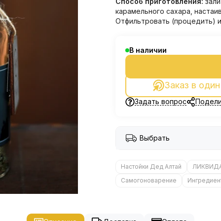
Способ приготовления:
зали
карамельного сахара, настаив
Отфильтровать (процедить) и
В наличии
Заказ в один
Задать вопрос
Подели
Выбрать
Настойки Дед Алтай
ЛИКВИД
Самогоноварение
Ингредиен