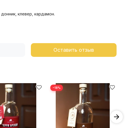
 донник, клевер, кардамон.
Оставить отзыв
−18%
−