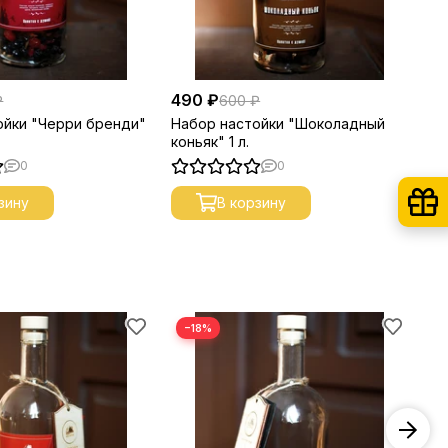
490 ₽
49
₽
600 ₽
ойки "Черри бренди"
Набор настойки "Шоколадный
На
коньяк" 1 л.
вис
0
0
зину
В корзину
−18%
−