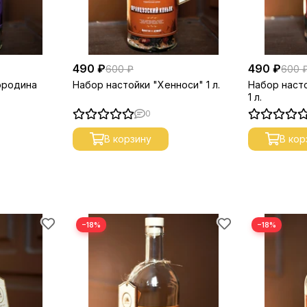
490 ₽
490 ₽
600 ₽
600 
ородина
Набор настойки "Хенноси" 1 л.
Набор наст
1 л.
0
В корзину
В кор
−18%
−18%