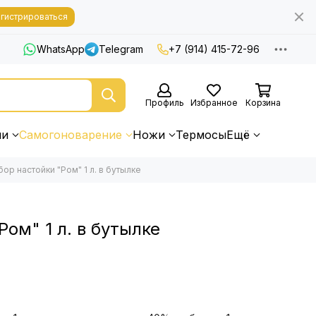
гистрироваться
WhatsApp
Telegram
+7 (914) 415-72-96
Профиль
Избранное
Корзина
ни
Самогоноварение
Ножи
Термосы
Ещё
ор настойки "Ром" 1 л. в бутылке
Ром" 1 л. в бутылке