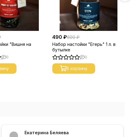
490 ₽
49
₽
600 ₽
ойки "Вишня на
Набор настойки "Егерь" 1 л. в
На
.
бутылке
алт
0
0
зину
В корзину
Екатерина Беляева