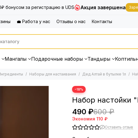
Акция завершена
0₽ бонусом за регистрацию в UDS
Заре
азины
💼 Работа у нас
Отзывы о нас
Контакты
Мангалы
Подарочные наборы
Тандыры
Коптиль
Ингредиенты
Наборы для настаивания
Дед Алтай в бутылке 1л
Наб
−18%
Набор настойки "
490 ₽
600 ₽
Экономия
110 ₽
Оставить отзыв