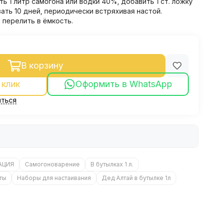
ть 1 литр самогона или водки 40%, добавить 1 ст. ложку
ать 10 дней, периодически встряхивая настой.
 перелить в ёмкость.
В корзину
 клик
Оформить в WhatsApp
ться
АЦИЯ
Самогоноварение
В бутылках 1 л.
ты
Наборы для настаивания
Дед Алтай в бутылке 1л