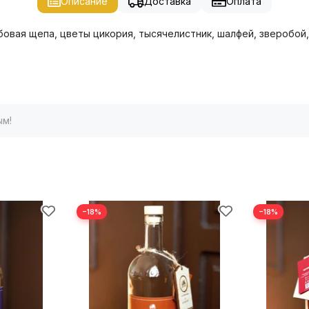
Описание
Доставка
Оплата
овая щепа, цветы цикория, тысячелистник, шалфей, зверобой,
ым!
−18%
−18%