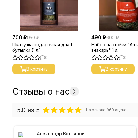
700 ₽
490 ₽
950 ₽
600 ₽
Шкатулка подарочная для 1
Набор настойки "Алт
бутылки (1 л.)
знахарь" 1 л.
0
0
В корзину
В корзину
Отзывы о нас
5.0
из 5
На основе
960
оценок
Александр Колганов