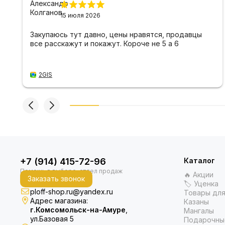
15 июля 2026
Закупаюсь тут давно, цены нравятся, продавцы
все расскажут и покажут. Короче не 5 а 6
2GIS
+7 (914) 415-72-96
Каталог
🔥 Акции
Заказать звонок
🏷 Уценка
ploff-shop.ru@yandex.ru
Товары для
Адрес магазина:
Казаны
г.Комсомольск-на-Амуре
,
Мангалы
ул.Базовая 5
Подарочны