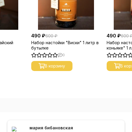
490 ₽
490 ₽
600 ₽
600 
айский
Набор настойки "Виски" 1 литр в
Набор наст
бутылке
коньяке" 1 л
0
В корзину
В кор
мария бибановская