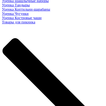
Уценка Шашлычные наборы
Уценка Тандыры
Уценка Коптильни-шарабаны
Уценка Чугунки
Уценка Костровые чаши
Товары для пикника