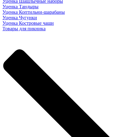
Уценка Шашлычные наборы
Уценка Тандыры
Уценка Коптильни-шарабаны
Уценка Чугунки
Уценка Костровые чаши
Товары для пикника