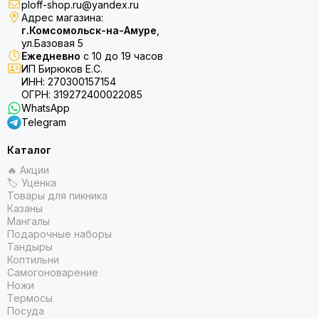
ploff-shop.ru@yandex.ru
Адрес магазина:
г.Комсомольск-на-Амуре
,
ул.Базовая 5
Ежедневно
с 10 до 19 часов
ИП Бирюков Е.С.
ИНН: 270300157154
ОГРН: 319272400022085
WhatsApp
Telegram
Каталог
🔥 Акции
🏷 Уценка
Товары для пикника
Казаны
Мангалы
Подарочные наборы
Тандыры
Коптильни
Самогоноварение
Ножи
Термосы
Посуда