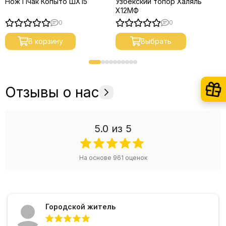
Нож Пчак Копыто ШХ15
Узбекский топор Халяль
Х12МФ
0
0
В корзину
Выбрать
Отзывы о нас
5.0
из 5
На основе
961
оценок
Городской житель