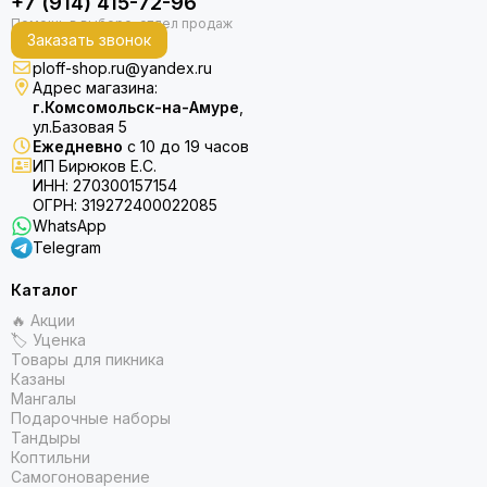
+7 (914) 415-72-96
Заказать звонок
ploff-shop.ru@yandex.ru
Адрес магазина:
г.Комсомольск-на-Амуре
,
ул.Базовая 5
Ежедневно
с 10 до 19 часов
ИП Бирюков Е.С.
ИНН: 270300157154
ОГРН: 319272400022085
WhatsApp
Telegram
Каталог
🔥 Акции
🏷 Уценка
Товары для пикника
Казаны
Мангалы
Подарочные наборы
Тандыры
Коптильни
Самогоноварение