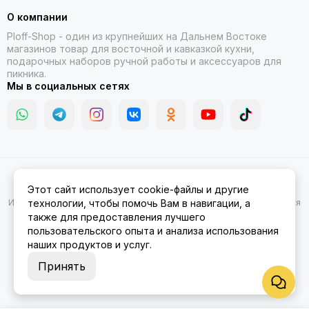
О компании
Ploff-Shop
- один из крупнейших на Дальнем Востоке
магазинов товар для восточной и кавказкой кухни,
подарочных наборов ручной работы и аксессуаров для
пикника.
Мы в социальных сетях
2026 © Казаны, мангалы, тандыры | Ploff Shop Комсомольск-на-
Этот сайт использует cookie-файлы и другие
Амуре.
Карта сайта
Информация на сайте носит ознакомительный характер и не является
технологии, чтобы помочь Вам в навигации, а
публичной офертой.
также для предоставления лучшего
пользовательского опыта и анализа использования
наших продуктов и услуг.
Принять