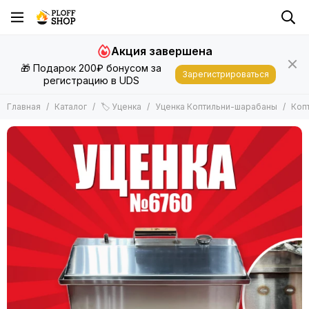
🏷 Уценка
Акция завершена
Все товары
🎁 Подарок 200₽ бонусом за
Уценка Шашлычные наборы
Зарегистрироваться
регистрацию в UDS
Уценка Тандыры
Уценка Коптильни-шарабаны
Главная
Каталог
🏷 Уценка
Уценка Коптильни-шарабаны
Коп
Уценка Чугунки
Уценка Костровые чаши