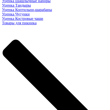
Уценка Шашлычные наборы
Уценка Тандыры
Уценка Коптильни-шарабаны
Уценка Чугунки
Уценка Костровые чаши
Товары для пикника