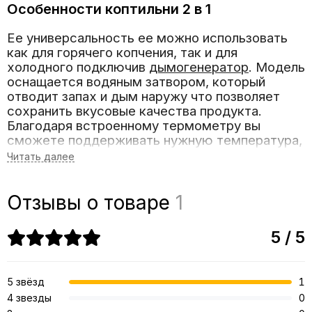
Особенности коптильни 2 в 1
Ее универсальность ее можно использовать
как для горячего копчения, так и для
холодного подключив
дымогенератор
. Модель
оснащается водяным затвором, который
отводит запах и дым наружу что позволяет
сохранить вкусовые качества продукта.
Благодаря встроенному термометру вы
сможете поддерживать нужную температура,
в процессе копчения.
Сталь толщиной 2мм покрытая термостойкой
краской матового черного цвета защитит вашу
Отзывы о товаре
1
коптильную от повреждений и продлит срок
службы сохраняя свой отличный внешний вид.
5 / 5
Преимущества модели
5 звёзд
1
Конструкция крышки "домиком"
4 звезды
0
предотвращает попаданию конденсата на