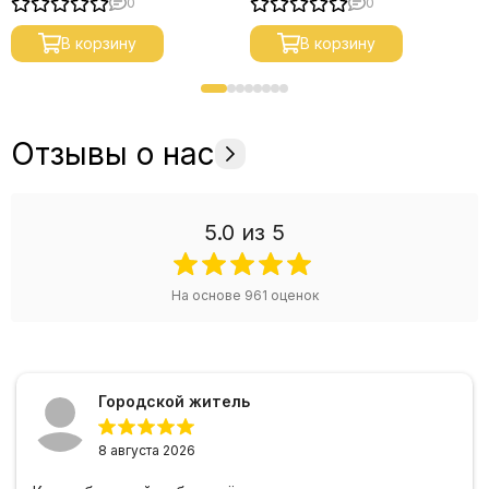
0
0
можете приобрести в нашем интернет-
магазине с быстрой доставкой по России или
В корзину
В корзину
самовывозом в Хабаровском крае
Отзывы о нас
5.0
из 5
На основе
961
оценок
Городской житель
8 августа 2026