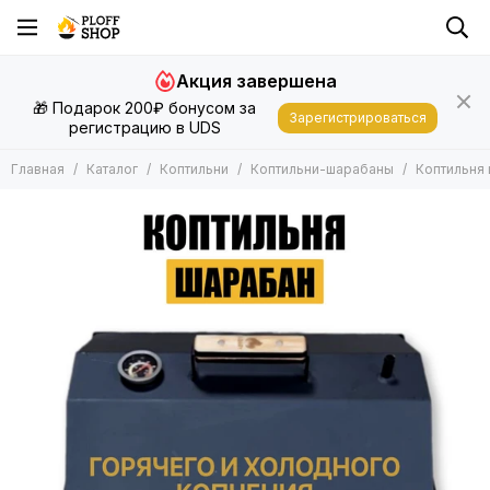
Коптильни
Акция завершена
Все товары
🎁 Подарок 200₽ бонусом за
Коптильни-шарабаны
Зарегистрироваться
регистрацию в UDS
Дымогенераторы
Наборы для копчения
Главная
Каталог
Коптильни
Коптильни-шарабаны
Коптильня
Автоклавы