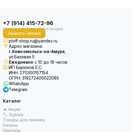
+7 (914) 415-72-96
Заказать звонок
ploff-shop.ru@yandex.ru
Адрес магазина:
г.Комсомольск-на-Амуре
,
ул.Базовая 5
Ежедневно
с 10 до 19 часов
ИП Бирюков Е.С.
ИНН: 270300157154
ОГРН: 319272400022085
WhatsApp
Telegram
Каталог
🔥 Акции
🏷 Уценка
Товары для пикника
Казаны
Мангалы