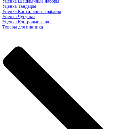
Уценка Шашлычные наборы
Уценка Тандыры
Уценка Коптильни-шарабаны
Уценка Чугунки
Уценка Костровые чаши
Товары для пикника