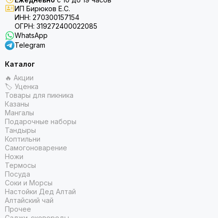
ИП Бирюков Е.С.
ИНН: 270300157154
ОГРН: 319272400022085
WhatsApp
Telegram
Каталог
🔥 Акции
🏷 Уценка
Товары для пикника
Казаны
Мангалы
Подарочные наборы
Тандыры
Коптильни
Самогоноварение
Ножи
Термосы
Посуда
Соки и Морсы
Настойки Дед Алтай
Алтайский чай
Прочее
Саджи-сковороды