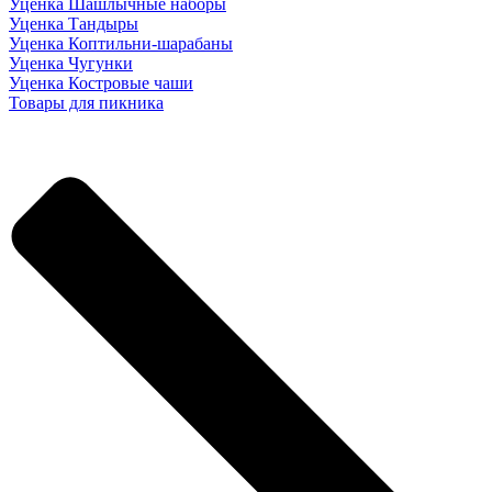
Уценка Шашлычные наборы
Уценка Тандыры
Уценка Коптильни-шарабаны
Уценка Чугунки
Уценка Костровые чаши
Товары для пикника