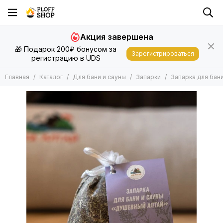
Для бани и сауны
Запарки
Акция завершена
Все товары
Все товары
🎁 Подарок 200₽ бонусом за
Запарки
Запарки 30 гр.
Зарегистрироваться
регистрацию в UDS
Запарки 90 гр.
Эфирные масла
Подушки, Матрасы, Валики
Главная
Каталог
Для бани и сауны
Запарки
Запарка для бан
Шапки, Рукавицы
Другие Аксессуары