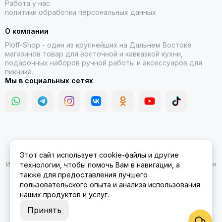
Работа у нас
политики обработки персональных данных
О компании
Ploff-Shop
- один из крупнейших на Дальнем Востоке
магазинов товар для восточной и кавказкой кухни,
подарочных наборов ручной работы и аксессуаров для
пикника.
Мы в социальных сетях
2026 © Казаны, мангалы, тандыры | Ploff Shop Комсомольск-на-
Этот сайт использует cookie-файлы и другие
Амуре.
Карта сайта
Информация на сайте носит ознакомительный характер и не является
технологии, чтобы помочь Вам в навигации, а
публичной офертой.
также для предоставления лучшего
пользовательского опыта и анализа использования
наших продуктов и услуг.
Принять