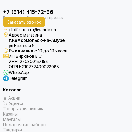
+7 (914) 415-72-96
Заказать звонок
ploff-shop.ru@yandex.ru
Адрес магазина:
г.Комсомольск-на-Амуре
,
ул.Базовая 5
Ежедневно
с 10 до 19 часов
ИП Бирюков Е.С.
ИНН: 270300157154
ОГРН: 319272400022085
WhatsApp
Telegram
Каталог
🔥 Акции
🏷 Уценка
Товары для пикника
Казаны
Мангалы
Подарочные наборы
Тандыры