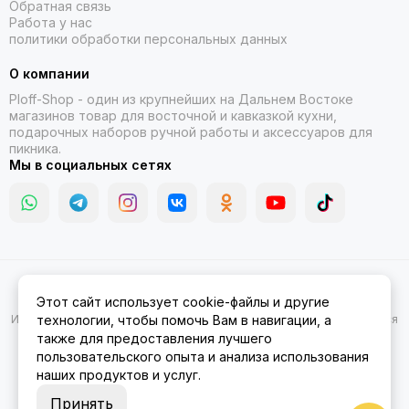
Обратная связь
Работа у нас
политики обработки персональных данных
О компании
Ploff-Shop
- один из крупнейших на Дальнем Востоке
магазинов товар для восточной и кавказкой кухни,
подарочных наборов ручной работы и аксессуаров для
пикника.
Мы в социальных сетях
2026 © Казаны, мангалы, тандыры | Ploff Shop Комсомольск-на-
Этот сайт использует cookie-файлы и другие
Амуре.
Карта сайта
Информация на сайте носит ознакомительный характер и не является
технологии, чтобы помочь Вам в навигации, а
публичной офертой.
также для предоставления лучшего
пользовательского опыта и анализа использования
наших продуктов и услуг.
Принять