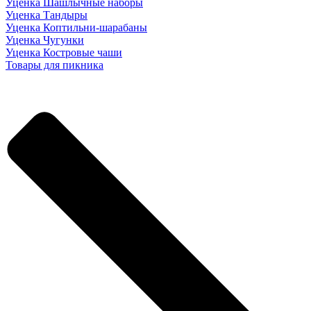
Уценка Шашлычные наборы
Уценка Тандыры
Уценка Коптильни-шарабаны
Уценка Чугунки
Уценка Костровые чаши
Товары для пикника