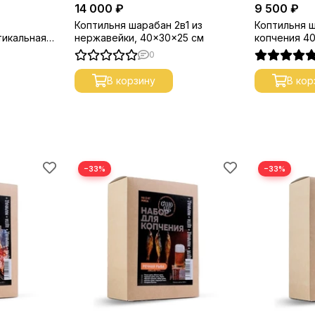
14 000 ₽
9 500 ₽
Коптильня шарабан 2в1 из
Коптильня 
тикальная
нержавейки, 40x30x25 см
копчения 4
0
В корзину
В кор
−33%
−33%