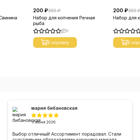
200 ₽
200 ₽
300 ₽
300 
Свинина
Набор для копчения Речная
Набор для 
рыба
0
В корзину
В кор
мария бибановская
11 июня 2026
Выбор отличный! Ассортимент порадовал. Стали
счастливыми обладателями хорошего мангала.