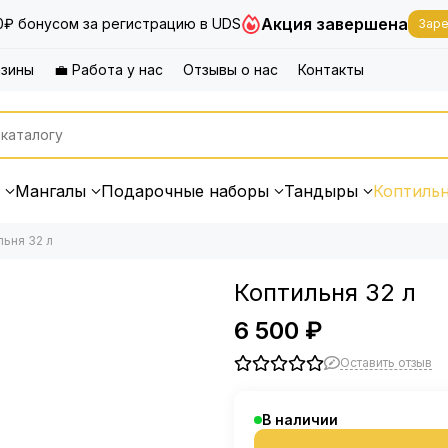
Акция завершена
0₽ бонусом за регистрацию в UDS
Заре
азины
💼 Работа у нас
Отзывы о нас
Контакты
Мангалы
Подарочные наборы
Тандыры
Коптиль
льня 32 л
Коптильня 32 л
6 500 ₽
Оставить отзыв
В наличии