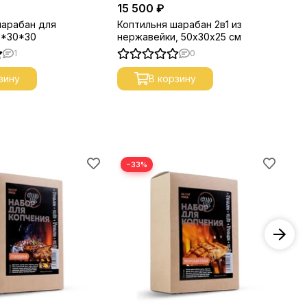
15 500 ₽
10
шарабан для
Коптильня шарабан 2в1 из
Ко
0*30*30
нержавейки, 50х30х25 см
ко
1
0
зину
В корзину
−33%