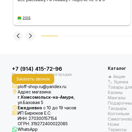
2GIS
+7 (914) 415-72-96
Каталог
🔥 Акции
Заказать звонок
🏷 Уценка
ploff-shop.ru@yandex.ru
Товары для
Адрес магазина:
Казаны
г.Комсомольск-на-Амуре
,
Мангалы
ул.Базовая 5
Подарочны
Ежедневно
с 10 до 19 часов
Тандыры
ИП Бирюков Е.С.
Коптильни
ИНН: 270300157154
Самогонов
ОГРН: 319272400022085
Ножи
WhatsApp
Термосы