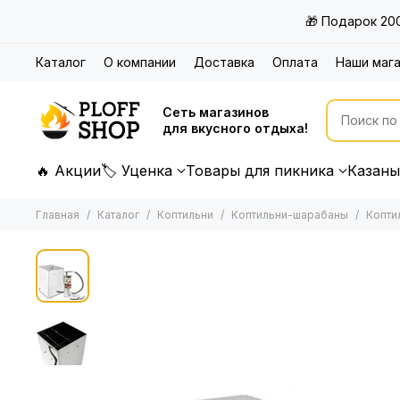
🎁 Подарок 20
Каталог
О компании
Доставка
Оплата
Наши маг
Сеть магазинов
для вкусного отдыха!
🔥 Акции
🏷 Уценка
Товары для пикника
Казаны
Главная
Каталог
Коптильни
Коптильни-шарабаны
Копти