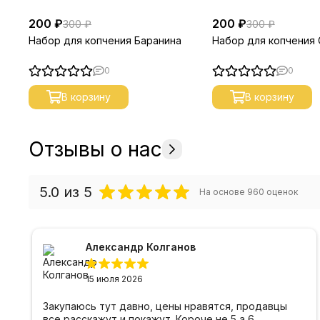
200 ₽
200 ₽
300 ₽
300 ₽
Набор для копчения Баранина
Набор для копчения 
0
0
В корзину
В корзину
Отзывы о нас
5.0
из 5
На основе
960
оценок
Александр Колганов
15 июля 2026
Закупаюсь тут давно, цены нравятся, продавцы
все расскажут и покажут. Короче не 5 а 6