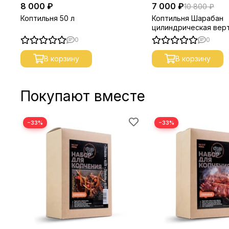
8 000 ₽
7 000 ₽
10 800 ₽
Коптильня 50 л
Коптильня Шарабан
цилиндрическая вер
(23 литра)
0
0
В корзину
В корзину
Покупают вместе
−33%
−33%