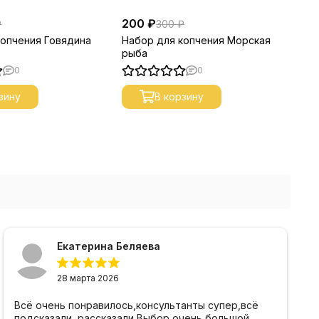
200 ₽
20
₽
300 ₽
копчения Говядина
Набор для копчения Морская
На
рыба
0
0
зину
В корзину
Екатерина Беляева
28 марта 2026
Всё очень понравилось,консультанты супер,всё
подсказали ,рассказали Выбор очень большой