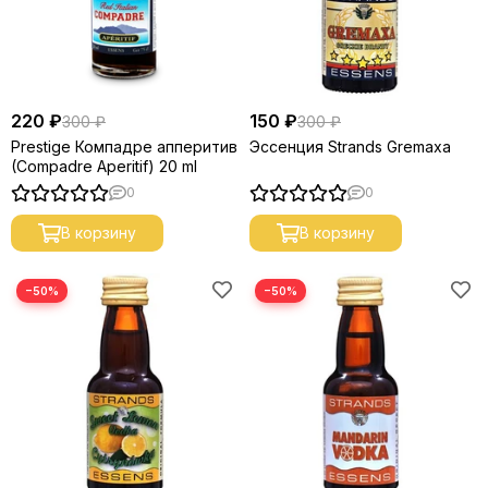
220 ₽
150 ₽
300 ₽
300 ₽
Prestige Компадре апперитив
Эссенция Strands Gremaxa
(Compadre Aperitif) 20 ml
0
0
В корзину
В корзину
−50%
−50%